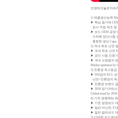
진명테크놀로지㈜/JINM
1) 제품생산능력 Mater
▶ 핵심 첨가재 CENBinde
· 당사 직접 제조 및 공급,
▶ 보드 OEM 공장 Capa,
· 수차례 양산시험 성공, en
· 충분한 생산 Capa, eno
2) 국내 최초 난연 및 준불
▶ 국내 최초 난연 MDF 개
▶ 공인 시험 인증기관 KCL
▶ 국내 소방법의 
Market optimism by fi
3) 친환경 최고등급 SE0, t
▶ SE0급의 KCL 성적서 보유
· 난연+친환경의 독보적 기술
▶ 친환경 브랜드 급성장 추세
▶ 2050 장기저탄소발
Global trend by 2050
4) 가격 경쟁력the Best
▶ 기존 방염보드 대비 50% 
▶ 일반 비난연, E1등급 대
▶ 일반 칼라보드 대비 50% 
5) 다양한 보드색상Col