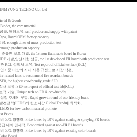
YUNG TECHNO Co., Ltd
ial & Goods
r, the core material
 특허보유, self-produce and supply with patent
 Board OEM factory capacity
ough times of mass-production test
ugh production capacity
연 보드 개발, the 1st non-flammable board in Korea
발,양산시험 성공, the 1st developed FR board with production test
 성적서 보유, Test report of official test lab.(KCL)
방염기준 이상의 자재 사용 규정으로 시장 낙관,
re-related laws to recommend fire retardant boards
he highest eco-friendly grade SE0
, SE0 test report of official test lab(KCL)
, Unique tech on FR & eco-friendly
에 부합, Rapid growth trend of eco-friendly brand
전전략(LEDS)의 탄소저감 Global Trend에 최적화,
 LEDS for low carbon material promote
 Prices
경쟁력, Price lower by 50% against coating & spraying FR boards
비 경제적, Economical against non-FR E1 boards
경쟁력, Price lower by 50% against existing color boards
or Board