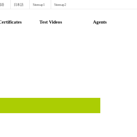
国语
日本語
Sitemap1
Sitemap2
ertificates
Test Videos
Agents