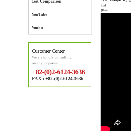
CEN Board(MDF) 
Test Comparison
List
본문
YouTube
Youku
Customer Center
We are kindly consulting
on any inquiries.
+82-(0)2-6124-3636
FAX : +82-(0)2-6124-3636