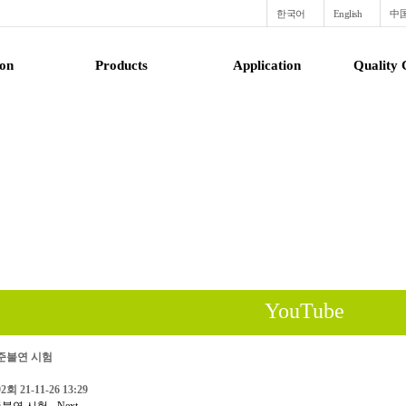
한국어
English
中
ion
Products
Application
Quality C
YouTube
) 준불연 시험
92회
21-11-26 13:29